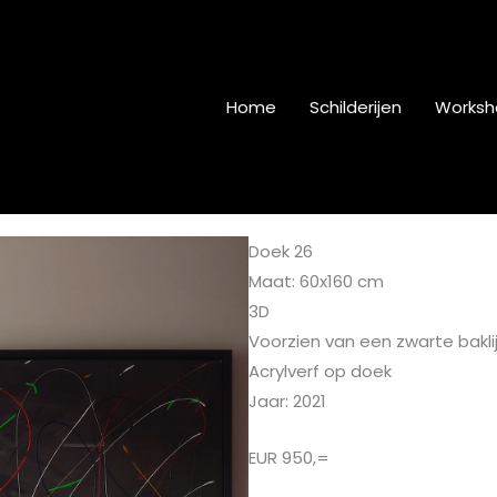
Home
Schilderijen
Worksh
Doek 26
Maat: 60x160 cm
3D
Voorzien van een zwarte baklij
Acrylverf op doek
Jaar: 2021
EUR 950,=