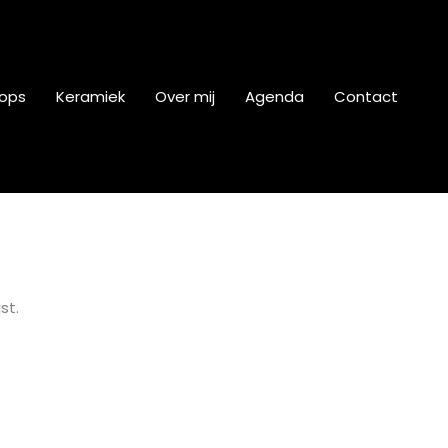
ops
Keramiek
Over mij
Agenda
Contact
st.