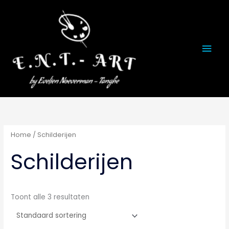
Ga
naar
de
Hoo
inhoud
Home
/ Schilderijen
Schilderijen
Toont alle 3 resultaten